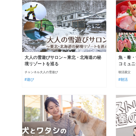
大人の雪遊びサロン～東北・北海道の秘
魚・肴・
境リゾートを巡る
コミュニ
チャンネル大人の雪遊び
朝活親父
遊び
朝活