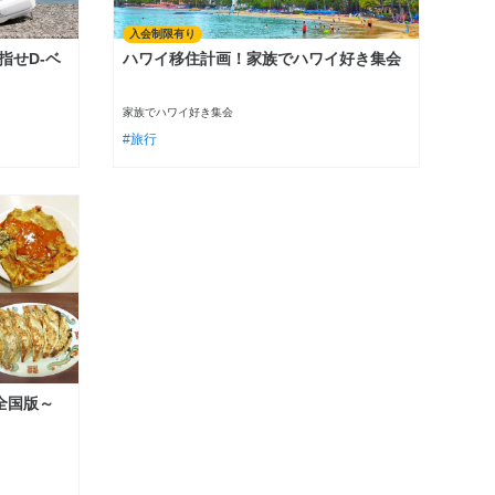
入会制限有り
指せD-ベ
ハワイ移住計画！家族でハワイ好き集会
家族でハワイ好き集会
旅行
全国版～