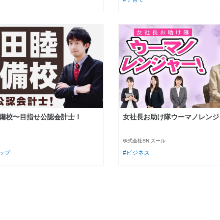
備校〜目指せ公認会計士！
女社長お助け隊ウーマノレンジ
株式会社SN.スール
ップ
ビジネス