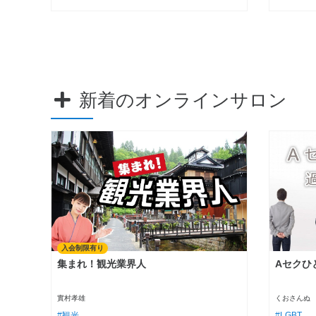
新着のオンラインサロン
入会制限有り
集まれ！観光業界人
Aセクひ
實村孝雄
くおさんぬ
観光
LGBT