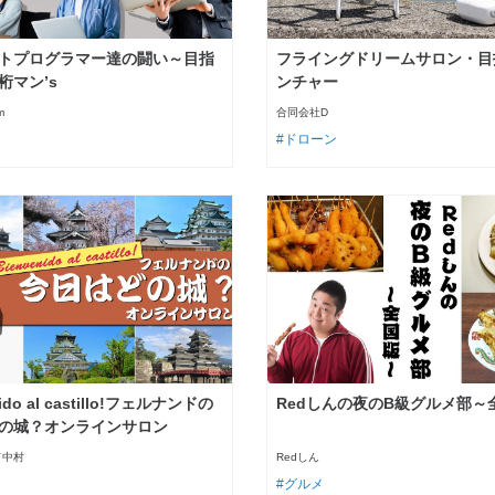
トプログラマー達の闘い～目指
フライングドリームサロン・目
桁マン’s
ンチャー
m
合同会社D
ドローン
nido al castillo!フェルナンドの
Redしんの夜のB級グルメ部～
の城？オンラインサロン
ド中村
Redしん
グルメ