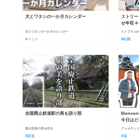
犬とワタシの一か月カレンダー
ストリー
せ年収４
犬とワタシの一か月カレンダー
ストプラ.co
ペット
転職
全国廃止鉄道駅の美を語り部
Bienve
今日はど
廃止鉄道の美を語る
フェルナン
鉄道
城