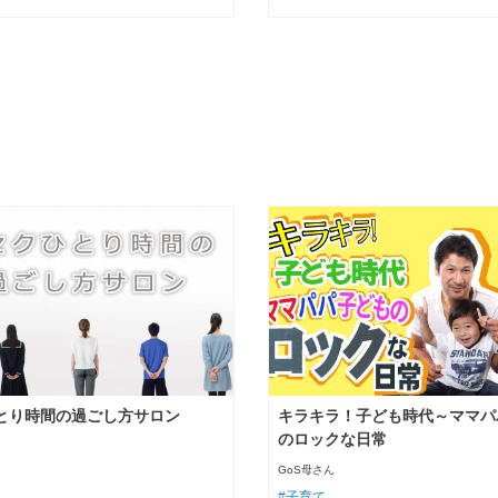
とり時間の過ごし方サロン
キラキラ！子ども時代～ママパ
のロックな日常
GoS母さん
子育て