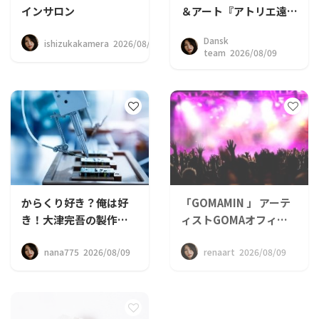
インサロン
＆アート『アトリエ遠
藤』
Dansk
ishizukakamera 2026/08/09
team 2026/08/09
からくり好き？俺は好
「GOMAMIN 」 アーテ
き！大津完吾の製作奮
ィストGOMAオフィシ
闘記
ャルファンクラブ
nana775 2026/08/09
renaart 2026/08/09