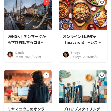
DANSK｜デンマークか
オンライン料理教室
ら学び対話するコミュ
【macaron】〜レスト
ニティ
ランの…
Dansk
Shogo
team 2026/08/09
Takeya 2026/08/09
ミヤマユウコのオンラ
プロップスタイリング