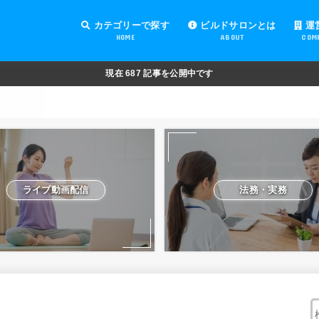
カテゴリーで探す
ビルドサロンとは
運
HOME
ABOUT
COM
オンラインサロンの運営
オンラインサロンの集客
オンラインサロンの紹介
オンラインサロンの活用
法務・実務
ライブ動画配信
動画制作・編集
セキュリティ対策
Facebook運営
会費設定
オンラインサロンの開設準備
道具・機材紹介と解説
NFT
現在
687
記事を公開中です
ライブ動画配信
法務・実務