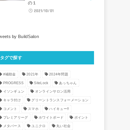
の１
2021/10/01
weets by BuildSalon
タグで探す
#補助金
2021年
2024年問題
PROGRESS
SiteLock
あっちゃん
イソンギュン
オンラインサロン活用
キャラ付け
グリーントランスフォーメーション
コメント
スマホ
ハイキュー!!
プレミアリーグ
ホワイトボード
ポイント
メタバース
ユニクロ
丸い社会