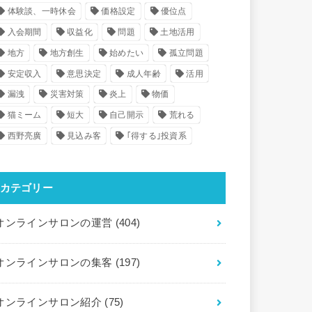
体験談、一時休会
価格設定
優位点
入会期間
収益化
問題
土地活用
地方
地方創生
始めたい
孤立問題
安定収入
意思決定
成人年齢
活用
漏洩
災害対策
炎上
物価
猫ミーム
短大
自己開示
荒れる
西野亮廣
見込み客
｢得する｣投資系
カテゴリー
オンラインサロンの運営
(404)
オンラインサロンの集客
(197)
オンラインサロン紹介
(75)