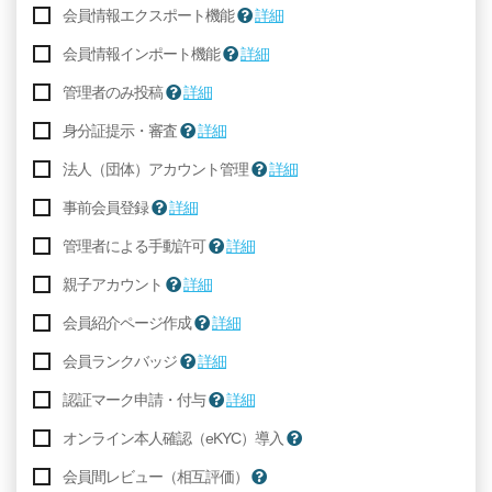
会員情報エクスポート機能
詳細
会員情報インポート機能
詳細
管理者のみ投稿
詳細
身分証提示・審査
詳細
法人（団体）アカウント管理
詳細
事前会員登録
詳細
管理者による手動許可
詳細
親子アカウント
詳細
会員紹介ページ作成
詳細
会員ランクバッジ
詳細
認証マーク申請・付与
詳細
オンライン本人確認（eKYC）導入
会員間レビュー（相互評価）