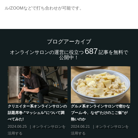
ル/ZOOMなどで打ち合わせが可能です。
ブログアーカイブ
687
オンラインサロンの運営に役立つ
記事を無料で
公開中！
的
クリエイター系オンラインサロンの
グルメ系オンラインサロンで密かな
話題席巻-”マッシュル”について調
ブーム-今、なぜ”たけのこご飯”が
べてみた!
熱いのか
の
2024.06.25
オンラインサロンを
2024.06.21
オンラインサロンを
活用する
活用する