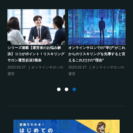
り方
シリーズ連載【運営者のお悩み解
オンラインサロンでの”学び”がこれ
決】ココがポイント！リスキリング
からのリスキリングを先導すると言
サロン運営必須3箇条
えるこれだけの”理由”
2025.03.27
オンラインサロンの
2025.02.27
オンラインサロンの
運営
運営