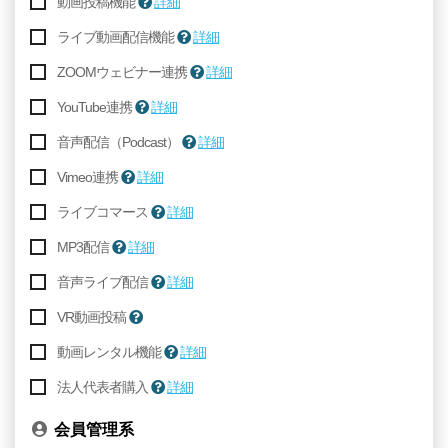
動画投稿機能
詳細
ライブ動画配信機能
詳細
ZOOMウェビナー連携
詳細
YouTube連携
詳細
音声配信（Podcast）
詳細
Vimeo連携
詳細
ライブコマース
詳細
MP3配信
詳細
音声ライブ配信
詳細
VR動画投稿
動画レンタル機能
詳細
法人代表者購入
詳細
会員管理系