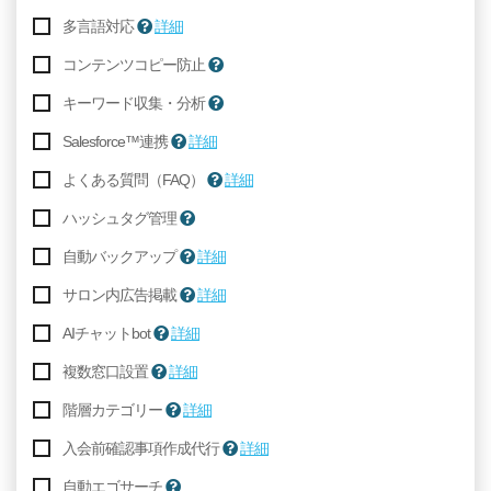
多言語対応
詳細
コンテンツコピー防止
キーワード収集・分析
Salesforce™️連携
詳細
よくある質問（FAQ）
詳細
ハッシュタグ管理
自動バックアップ
詳細
サロン内広告掲載
詳細
AIチャットbot
詳細
複数窓口設置
詳細
階層カテゴリー
詳細
入会前確認事項作成代行
詳細
自動エゴサーチ