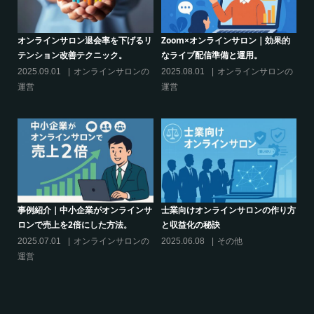
的
シリーズ連載【運営者のお悩み解
オンラインサロンでの”学び”がこれ
決】ココがポイント！リスキリング
からのリスキリングを先導すると言
サロン運営必須3箇条
えるこれだけの”理由”
の
2025.03.27
オンラインサロンの
2025.02.27
オンラインサロンの
運営
運営
り方
シリーズ連載【運営者のお悩み解
クリエイター系オンラインサロンの
決】～現存のオンラインサロンをリ
話題席巻-”マッシュル”について調べ
スキリングに活用するには？
てみた!
2025.01.27
オンラインサロンの
2024.06.25
オンラインサロンを
運営
活用する