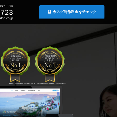
時〜17時
4723
今スグ制作料金をチェック
lon.co.jp
ンサロンの専門企
、東京都新宿区に本社を構えるオンラインサロ
のWEBシステム制作企業です。
ンの製作・保守管理・コンサルティングは私達