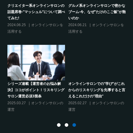
的
クリエイター系オンラインサロンの
グルメ系オンラインサロンで密かな
話題席巻-”マッシュル”について調べ
ブーム-今、なぜ”たけのこご飯”が熱
てみた!
いのか
の
2024.06.25
オンラインサロンを
2024.06.21
オンラインサロンを
活用する
活用する
り方
シリーズ連載【運営者のお悩み解
オンラインサロンでの”学び”がこれ
決】ココがポイント！リスキリング
からのリスキリングを先導すると言
サロン運営必須3箇条
えるこれだけの”理由”
2025.03.27
オンラインサロンの
2025.02.27
オンラインサロンの
運営
運営