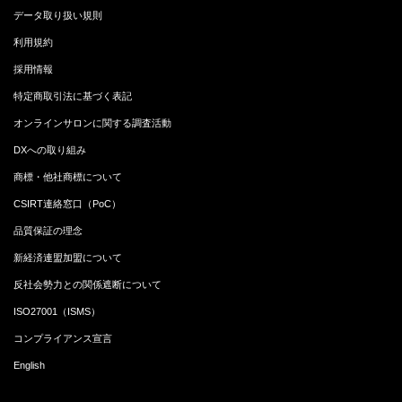
データ取り扱い規則
利用規約
採用情報
特定商取引法に基づく表記
オンラインサロンに関する調査活動
DXへの取り組み
商標・他社商標について
CSIRT連絡窓口（PoC）
品質保証の理念
新経済連盟加盟について
反社会勢力との関係遮断について
ISO27001（ISMS）
コンプライアンス宣言
English