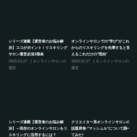
的
シリーズ連載【運営者のお悩み解
オンラインサロンでの”学び”がこれ
決】ココがポイント！リスキリング
からのリスキリングを先導すると言
サロン運営必須3箇条
えるこれだけの”理由”
の
2025.03.27
オンラインサロンの
2025.02.27
オンラインサロンの
運営
運営
り方
シリーズ連載【運営者のお悩み解
クリエイター系オンラインサロンの
決】～現存のオンラインサロンをリ
話題席巻-”マッシュル”について調べ
スキリングに活用するには？
てみた!