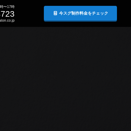
時〜17時
4723
今スグ制作料金をチェック
lon.co.jp