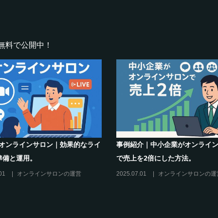
無料で公開中！
ンラインサロンでの”学び”がこれから
シリーズ連載【運営者のお
リスキリングを先導すると言えるこれ
現存のオンラインサロンを
けの”理由”
に活用するには？
25.02.27
オンラインサロンの運営
2025.01.27
オンラインサロ