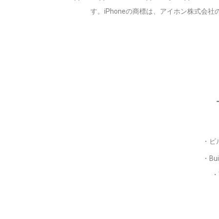
す。iPhoneの商標は、アイホン株式会社のライ
・ビ
・Bui
・