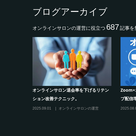
ブログアーカイブ
687
オンラインサロンの運営に役立つ
記事を
ロンの作り方と収
シリーズ連載【運営者のお悩み解決】コ
オ
コがポイント！リスキリングサロン運営
の
必須3箇条
だ
2025.03.27
オンラインサロンの運営
20