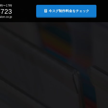
時〜17時
4723
今スグ制作料金をチェック
lon.co.jp