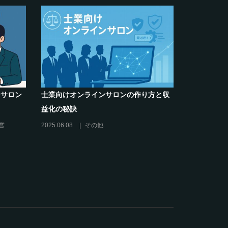
ンサロン
士業向けオンラインサロンの作り方と収
クリエイタ
益化の秘訣
席巻-”マッ
営
2025.06.08
その他
2024.06.25