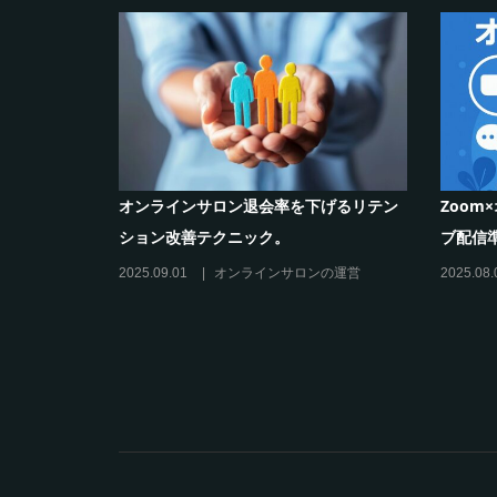
化ツール活
オンラインサロン退会率を下げるリテン
Zoo
ション改善テクニック。
ブ配信
の運営
2025.09.01
オンラインサロンの運営
2025.08.