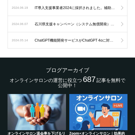
IT導入支援事業者2024に採択されました。補助金を利用したオンラインサロン開発が可能になります。
2024.06.19
石川県支援キャンペーン（システム無償開発）延長のお知らせ。
2024.06.07
ChatGPT機能開発サービスがChatGPT 4oに対応します。
2024.05.14
ブログアーカイブ
687
オンラインサロンの運営に役立つ
記事を無料で
公開中！
的
クリエイター系オンラインサロンの
グルメ系オンラインサロンで密かな