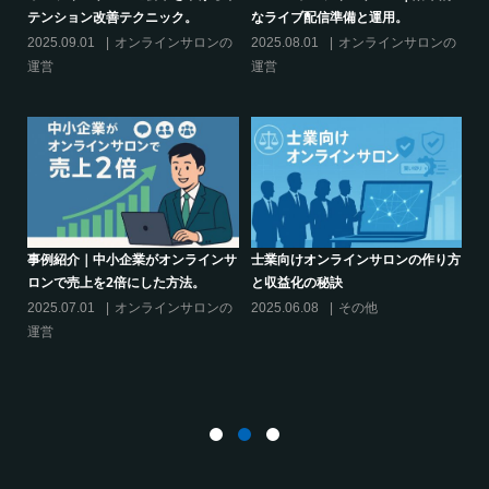
話題席巻-”マッシュル”について調べ
ブーム-今、なぜ”たけのこご飯”が熱
てみた!
いのか
の
2024.06.25
オンラインサロンを
2024.06.21
オンラインサロンを
活用する
活用する
り方
シリーズ連載【運営者のお悩み解
オンラインサロンでの”学び”がこれ
決】ココがポイント！リスキリング
からのリスキリングを先導すると言
サロン運営必須3箇条
えるこれだけの”理由”
2025.03.27
オンラインサロンの
2025.02.27
オンラインサロンの
運営
運営