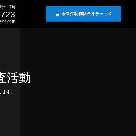
時〜17時
4723
今スグ制作料金をチェック
lon.co.jp
査活動
ります。