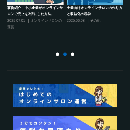
ツー
事例紹介｜中小企業がオンラインサ
士業向けオンラインサロンの作り方
ロンで売上を2倍にした方法。
と収益化の秘訣
シ
決
の
2025.07.01
オンラインサロンの
2025.06.08
その他
サ
運営
20
運