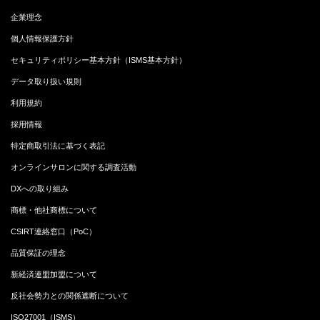
企業理念
個人情報保護方針
セキュリティポリシー基本方針（ISMS基本方針）
データ取り扱い規則
利用規約
採用情報
特定商取引法に基づく表記
オンラインサロンに関する調査活動
DXへの取り組み
商標・他社商標について
CSIRT連絡窓口（PoC）
品質保証の理念
新経済連盟加盟について
反社会勢力との関係遮断について
ISO27001（ISMS）