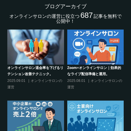
ブログアーカイブ
687
オンラインサロンの運営に役立つ
記事を無料で
公開中！
設定
オンラインサロン退会率を下げるリ
Zoom×オンラインサロン｜効果的
ク
テンション改善テクニック。
なライブ配信準備と運用。
話
て
の
2025.09.01
オンラインサロンの
2025.08.01
オンラインサロンの
20
運営
運営
活