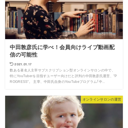
中田敦彦氏に学べ！会員向けライブ動画配
信の可能性
2021.01.17
数ある著名人主宰サブスクリプション型オンラインサロンの中で、
特にYouTuberを目指すユーザー向けだと評判の中田敦彦氏運営、”P
ROGRESS”。 主宰、中田氏自身のYouTubeプログラム｢中...
オンラインサロンの運営