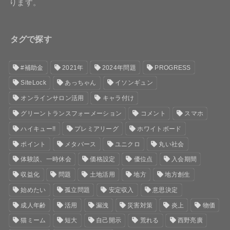
ります。
タグで探す
#補助金
2021年
2024年問題
PROGRESS
SiteLock
あっちゃん
イソンギュン
オンラインサロン活用
キャラ付け
グリーントランスフォーメーション
コメント
スマホ
ハイキュー!!
プレミアリーグ
ホワイトボード
ポイント
メタバース
ユニクロ
丸い社会
体験談、一時休会
価格設定
優位点
入会期間
収益化
問題
土地活用
地方
地方創生
始めたい
孤立問題
安定収入
意思決定
成人年齢
活用
漏洩
災害対策
炎上
物価
猫ミーム
短大
自己開示
荒れる
西野亮廣