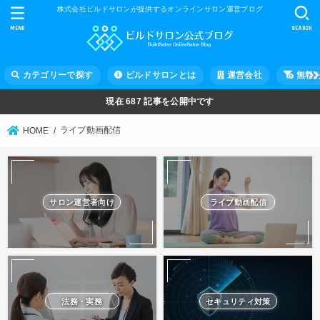
株式会社ビルドサロンが提供するオンラインサロン運営ブログ
MENU
SEARCH
カテゴリーで探す
ビルドサロンとは
運営会社
無料
現在
687
記事を公開中です
ライブ動画配信
HOME
サロン運営者向け
ライブ動画配信
法務・実務
セキュリティ対策