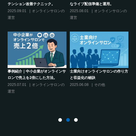
話題席巻-”マッシュル”について調べ
ブーム-今、なぜ”たけのこご飯”が熱
てみた!
いのか
の
2024.06.25
オンラインサロンを
2024.06.21
オンラインサロンを
活用する
活用する
り方
シリーズ連載【運営者のお悩み解
オンラインサロンでの”学び”がこれ
決】ココがポイント！リスキリング
からのリスキリングを先導すると言
サロン運営必須3箇条
えるこれだけの”理由”
2025.03.27
オンラインサロンの
2025.02.27
オンラインサロンの
運営
運営