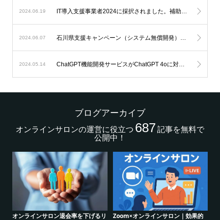
IT導入支援事業者2024に採択されました。補助金を利用したオンラインサロン開発が可能になります。
2024.06.19
石川県支援キャンペーン（システム無償開発）延長のお知らせ。
2024.06.07
ChatGPT機能開発サービスがChatGPT 4oに対応します。
2024.05.14
ブログアーカイブ
687
オンラインサロンの運営に役立つ
記事を無料で
公開中！
的
クリエイター系オンラインサロンの
グルメ系オンラインサロンで密かな