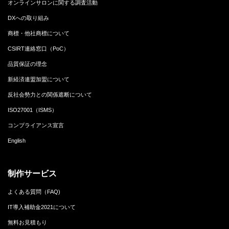
オンラインサロンに関する調査活動
DXへの取り組み
商標・他社商標について
CSIRT連絡窓口（PoC）
品質保証の理念
新経済連盟加盟について
反社会勢力との関係遮断について
ISO27001（ISMS）
コンプライアンス宣言
English
制作サービス
よくある質問（FAQ)
IT導入補助金2021について
無料お見積もり