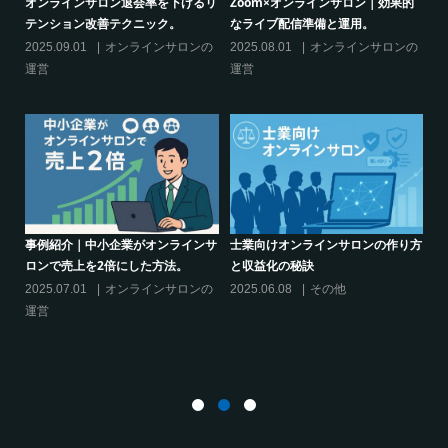
設定
オンラインサロン退会率を下げるリ
Zoom×オンラインサロン｜効果的
シ
テンション改善テクニック。
なライブ配信準備と運用。
決
サ
の
2025.09.01
オンラインサロンの
2025.08.01
オンラインサロンの
20
運営
運営
運
ツー
事例紹介｜中小企業がオンラインサ
士業向けオンラインサロンの作り方
ロンで売上を2倍にした方法。
と収益化の秘訣
シ
決
の
2025.07.01
オンラインサロンの
2025.06.08
その他
ス
運営
20
運