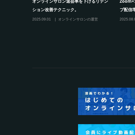
化ツール活
オンラインサロン退会率を下げるリテン
Zoo
ション改善テクニック。
ブ配信
の運営
2025.09.01
オンラインサロンの運営
2025.08.