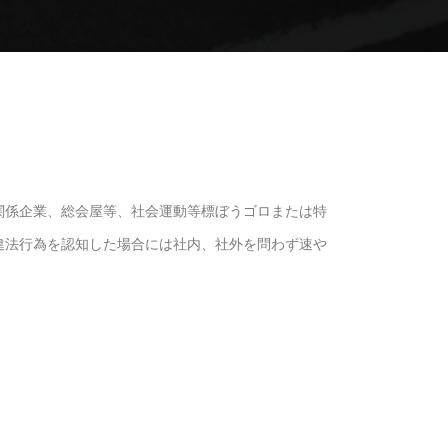
関係企業、総会屋等、社会運動等標ぼうゴロまたは特
違法行為を認知した場合には社内、社外を問わず速や