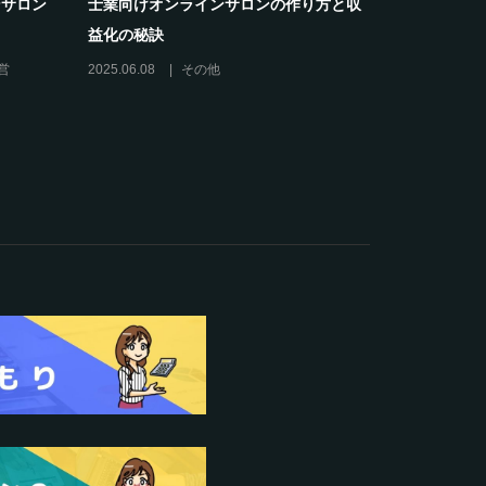
ンサロン
士業向けオンラインサロンの作り方と収
クリエイタ
益化の秘訣
席巻-”マッ
営
2025.06.08
その他
2024.06.25