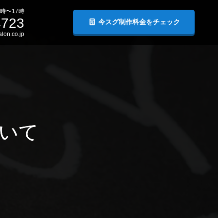
時〜17時
4723
今スグ制作料金をチェック
lon.co.jp
いて