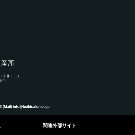
) info@buildsalon.co.jp
せ
関連外部サイト