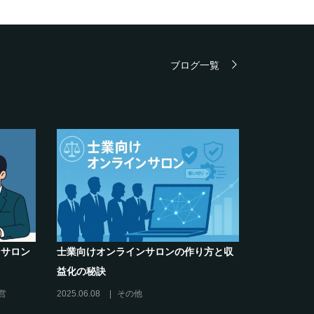
ブログ一覧
の作り方と収
クリエイター系オンラインサロンの話題
グルメ
席巻-”マッシュル”について調べてみた!
ム-今
2024.06.25
オンラインサロンを活用する
2024.0