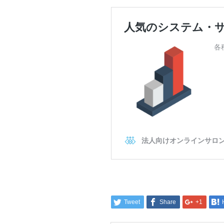
Tweet
Share
+1