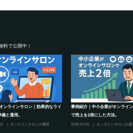
無料で公開中！
例紹介｜中小企業がオンラインサロン
士業向けオンラインサロン
売上を2倍にした方法。
益化の秘訣
25.07.01
オンラインサロンの運営
2025.06.08
その他