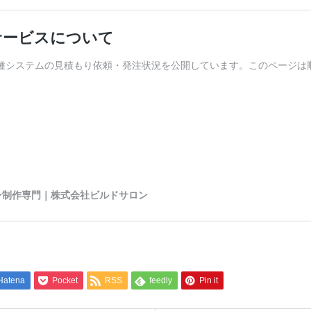
Hatena
Pocket
RSS
feedly
Pin it