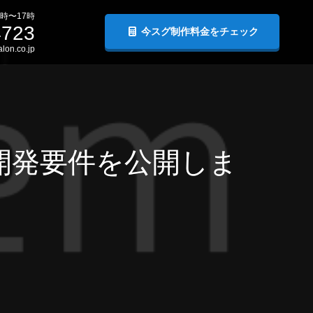
時〜17時
4723
今スグ制作料金をチェック
lon.co.jp
気開発要件を公開しま