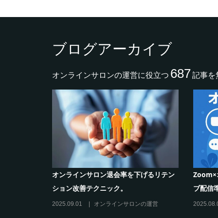
ブログアーカイブ
687
オンラインサロンの運営に役立つ
記事を
率を下げるリテン
Zoom×オンラインサロン｜効果的なライ
事
。
ブ配信準備と運用。
で
サロンの運営
2025.08.01
オンラインサロンの運営
20