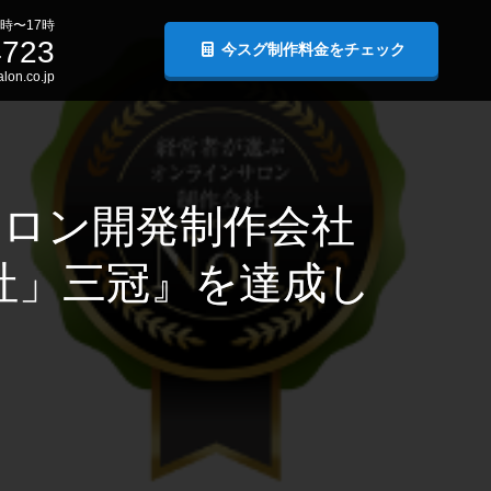
時〜17時
4723
今スグ制作料金をチェック
lon.co.jp
ロン開発制作会社
社」三冠』を達成し