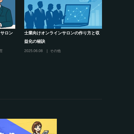
解決】～
クリエイター系オンラインサロンの話題
キリング
席巻-”マッシュル”について調べてみた!
2024.06.25
オンラインサロンを活用する
営