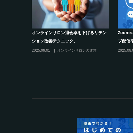
作り方と収
シリーズ連載【運営者のお悩み解決】コ
オンラ
コがポイント！リスキリングサロン運営
のリス
必須3箇条
だけの”
2025.03.27
オンラインサロンの運営
2025.02.