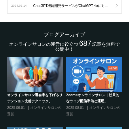
ChatGPT機能開発サービスがChatGPT 4oに対応します。
2024.05.14
ブログアーカイブ
687
オンラインサロンの運営に役立つ
記事を無料で
公開中！
的
シリーズ連載【運営者のお悩み解
オンラインサロンでの”学び”がこれ
決】ココがポイント！リスキリング
からのリスキリングを先導すると言
サロン運営必須3箇条
えるこれだけの”理由”
の
2025.03.27
オンラインサロンの
2025.02.27
オンラインサロンの
運営
運営