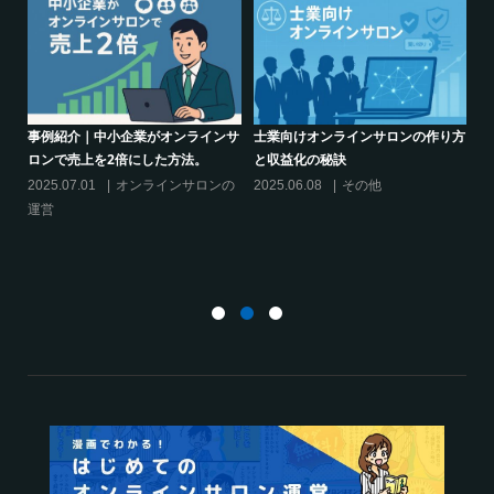
り方
シリーズ連載【運営者のお悩み解
クリエイター系オンラインサロンの
決】～現存のオンラインサロンをリ
話題席巻-”マッシュル”について調べ
スキリングに活用するには？
てみた!
2025.01.27
オンラインサロンの
2024.06.25
オンラインサロンを
運営
活用する