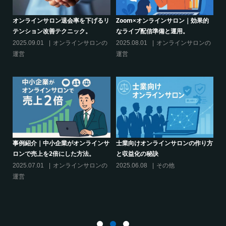
的
シリーズ連載【運営者のお悩み解
オンラインサロンでの”学び”がこれ
決】ココがポイント！リスキリング
からのリスキリングを先導すると言
サロン運営必須3箇条
えるこれだけの”理由”
の
2025.03.27
オンラインサロンの
2025.02.27
オンラインサロンの
運営
運営
り方
シリーズ連載【運営者のお悩み解
クリエイター系オンラインサロンの
決】～現存のオンラインサロンをリ
話題席巻-”マッシュル”について調べ
スキリングに活用するには？
てみた!
2025.01.27
オンラインサロンの
2024.06.25
オンラインサロンを
運営
活用する