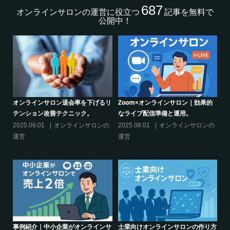
687
オンラインサロンの運営に役立つ
記事を無料で
公開中！
的
シリーズ連載【運営者のお悩み解
オンラインサロンでの”学び”がこれ
決】ココがポイント！リスキリング
からのリスキリングを先導すると言
サロン運営必須3箇条
えるこれだけの”理由”
の
2025.03.27
オンラインサロンの
2025.02.27
オンラインサロンの
運営
運営
り方