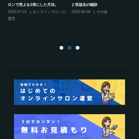
シリーズ連載【運営者のお悩み解
クリエイター系オンラインサロンの
決】～現存のオンラインサロンをリ
話題席巻-”マッシュル”について調べ
スキリングに活用するには？
てみた!
2025.01.27
オンラインサロンの
2024.06.25
オンラインサロンを
運営
活用する