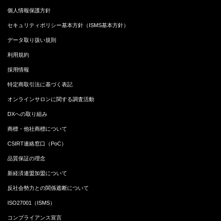
個人情報保護方針
セキュリティポリシー基本方針（ISMS基本方針）
データ取り扱い規則
利用規約
採用情報
特定商取引法に基づく表記
オンラインサロンに関する調査活動
DXへの取り組み
商標・他社商標について
CSIRT連絡窓口（PoC）
品質保証の理念
新経済連盟加盟について
反社会勢力との関係遮断について
ISO27001（ISMS）
コンプライアンス宣言