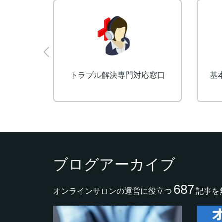
フォーム開発
予約・決済受付システム
ブログアーカイブ
687
オンラインサロンの運営に役立つ
記事を