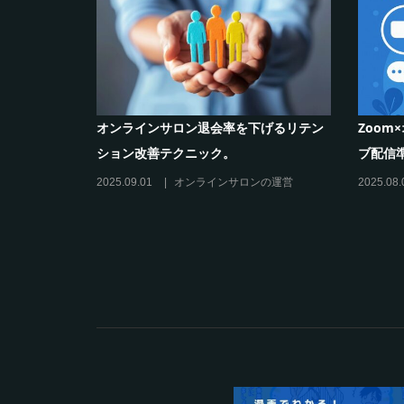
オンラインサロンの作り方と収
シリーズ連載【運営者のお悩み解
訣
コがポイント！リスキリングサロ
必須3箇条
8
その他
2025.03.27
オンラインサロンの運