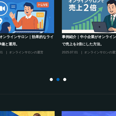
決】コ
オンラインサロンでの”学び”がこれから
シリーズ連載
ン運営
のリスキリングを先導すると言えるこれ
現存のオンラ
だけの”理由”
に活用するに
営
2025.02.27
オンラインサロンの運営
2025.01.27