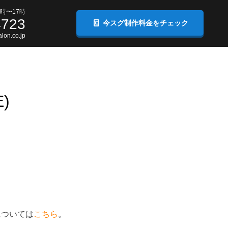
時〜17時
4723
今スグ制作料金をチェック
lon.co.jp
)
Mについては
こちら
。