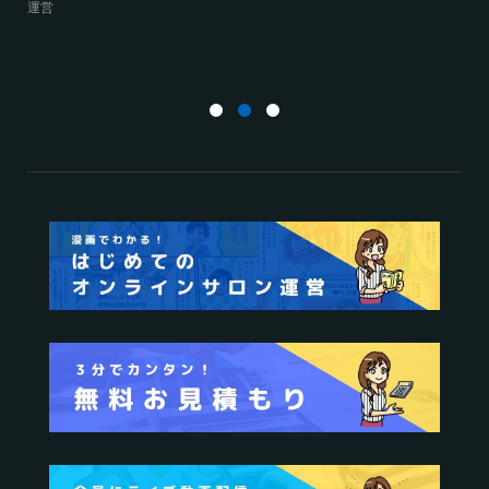
サロン運営必須3箇条
えるこれだけの”理由”
2025.03.27
オンラインサロンの
2025.02.27
オンラインサ
運営
運営