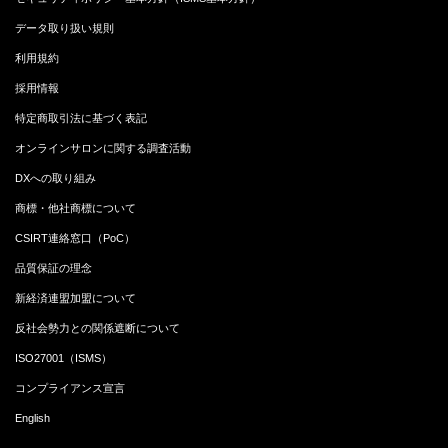
データ取り扱い規則
利用規約
採用情報
特定商取引法に基づく表記
オンラインサロンに関する調査活動
DXへの取り組み
商標・他社商標について
CSIRT連絡窓口（PoC）
品質保証の理念
新経済連盟加盟について
反社会勢力との関係遮断について
ISO27001（ISMS）
コンプライアンス宣言
English