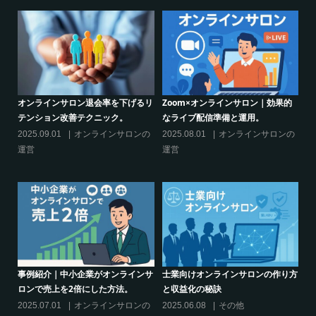
サロン｜効果的
クリエイター系オンラインサロンの
グルメ系オンラインサロンで
運用。
話題席巻-”マッシュル”について調べ
ブーム-今、なぜ”たけのこご
てみた!
いのか
インサロンの
2024.06.25
オンラインサロンを
2024.06.21
オンラインサ
活用する
活用する
サロンの作り方
シリーズ連載【運営者のお悩み解
オンラインサロンでの”学び”
決】ココがポイント！リスキリング
からのリスキリングを先導す