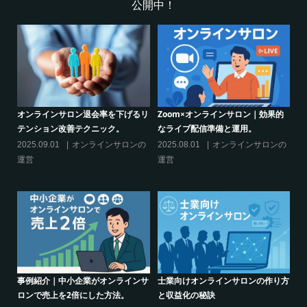
公開中！
的
シリーズ連載【運営者のお悩み解
オンラインサロンでの”学び”がこれ
決】ココがポイント！リスキリング
からのリスキリングを先導すると言
サロン運営必須3箇条
えるこれだけの”理由”
の
2025.03.27
オンラインサロンの
2025.02.27
オンラインサロンの
運営
運営
り方
シリーズ連載【運営者のお悩み解
クリエイター系オンラインサロンの