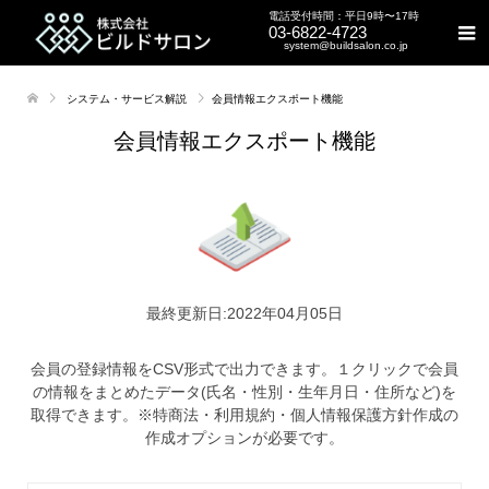
電話受付時間：平日9時〜17時
03-6822-4723
system@buildsalon.co.jp
システム・サービス解説
会員情報エクスポート機能
会員情報エクスポート機能
最終更新日:2022年04月05日
会員の登録情報をCSV形式で出力できます。１クリックで会員
の情報をまとめたデータ(氏名・性別・生年月日・住所など)を
取得できます。※特商法・利用規約・個人情報保護方針作成の
作成オプションが必要です。