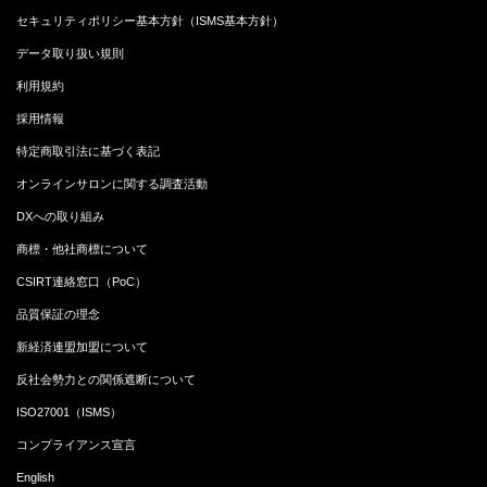
セキュリティポリシー基本方針（ISMS基本方針）
データ取り扱い規則
利用規約
採用情報
特定商取引法に基づく表記
オンラインサロンに関する調査活動
DXへの取り組み
商標・他社商標について
CSIRT連絡窓口（PoC）
品質保証の理念
新経済連盟加盟について
反社会勢力との関係遮断について
ISO27001（ISMS）
コンプライアンス宣言
English