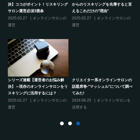
決】ココがポイント！リスキリング
からのリスキリングを先導すると言
サロン運営必須3箇条
えるこれだけの”理由”
の
2025.03.27
オンラインサロンの
2025.02.27
オンラインサロンの
運営
運営
り方
シリーズ連載【運営者のお悩み解
クリエイター系オンラインサロンの
決】～現存のオンラインサロンをリ
話題席巻-”マッシュル”について調べ
スキリングに活用するには？
てみた!
2025.01.27
オンラインサロンの
2024.06.25
オンラインサロンを
運営
活用する