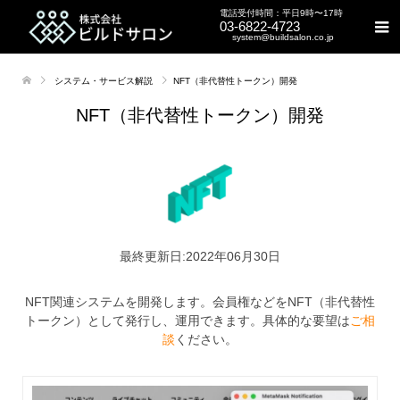
電話受付時間：平日9時〜17時
03-6822-4723
system@buildsalon.co.jp
システム・サービス解説
NFT（非代替性トークン）開発
NFT（非代替性トークン）開発
最終更新日:2022年06月30日
NFT関連システムを開発します。会員権などをNFT（非代替性
トークン）として発行し、運用できます。具体的な要望は
ご相
談
ください。