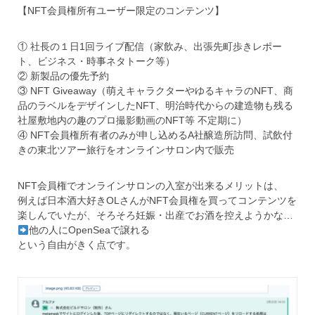
【NFT会員権所有ユーザー限定のコンテンツ】
① 社長の１日1回ライブ配信（家飲み、出張先町歩きレポー
ト、ビジネス・時事ネタトーク等）
② 新製品の優先予約
③ NFT Giveaway（萌えキャラクターやゆるキャラのNFT、商
品のラベルをデザインしたNFT、明治時代からの建造物も残る
社屋敷地内の趣のプロ撮影動画のNFT等 不定期に）
④ NFT会員権所有者のみが申し込めるA社醸造所訪問、試飲付
きの東北ツアー旅行をオンラインサロン内で販売
NFT会員権でオンラインサロンの入室が出来るメリットは、
例えば日本酒大好きOLさんがNFT会員権を買ってコンテンツを
楽しんでいたが、そろそろ妊娠・出産でお酒を控えようかな…
他の人にOpenSeaで譲れる
という自由がきく点です。