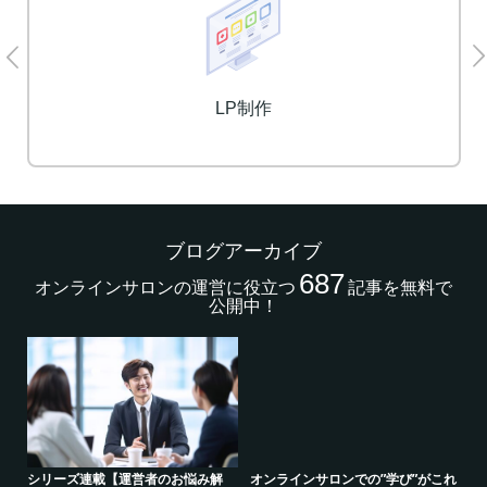
LP制作
ブログアーカイブ
687
オンラインサロンの運営に役立つ
記事を無料で
公開中！
的
シリーズ連載【運営者のお悩み解
オンラインサロンでの”学び”がこれ