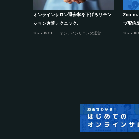
化ツール活
オンラインサロン退会率を下げるリテン
Zoo
ション改善テクニック。
ブ配信
の運営
2025.09.01
オンラインサロンの運営
2025.08.