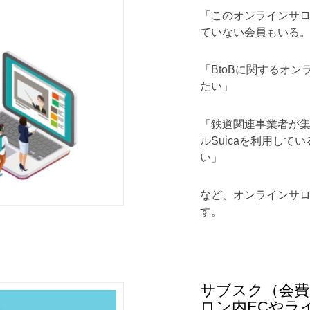
「このオンラインサ
ていない会員もいる
「BtoBに関するオ
たい」
「鉄道関連事業者が
ルSuicaを利用して
い」
など、オンラインサ
す。
サブスク（会
ロン内ECやラ