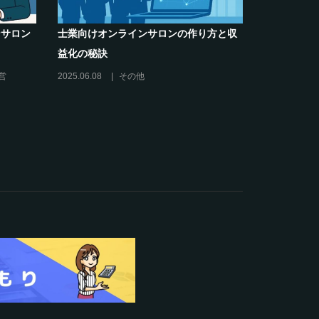
ンサロン
士業向けオンラインサロンの作り方と収
シリーズ連
益化の秘訣
コがポイン
必須3箇条
営
2025.06.08
その他
2025.03.27