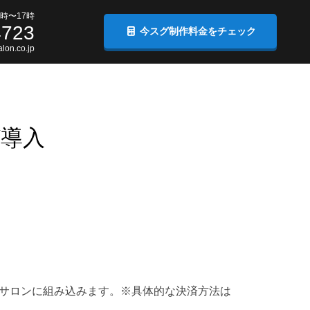
時〜17時
4723
今スグ制作料金をチェック
lon.co.jp
Y導入
ラインサロンに組み込みます。※具体的な決済方法は