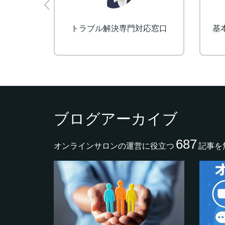
ート
トラブル解決専門対応窓口
基
ブログアーカイブ
687
オンラインサロンの運営に役立つ
記事を