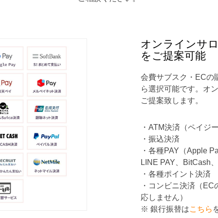
オンラインサロ
をご提案可能
会費サブスク・ECの
ら選択可能です。オ
ご提案致します。
・ATM決済（ペイジ
・振込決済
・各種PAY（Apple
LINE PAY、BitCa
・各種ポイント決済
・コンビニ決済（EC
応しません）
※ 銀行振替は
こちら