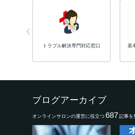
開発
予約・決済受付システム
ブログアーカイブ
687
オンラインサロンの運営に役立つ
記事を