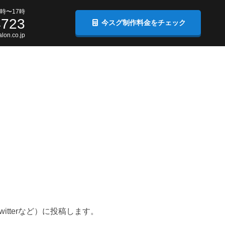
時〜17時
4723
今スグ制作料金をチェック
lon.co.jp
itterなど）に投稿します。