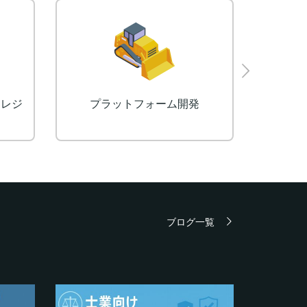
Eラーニングシステム（LMS）
ライブ
ブログ一覧