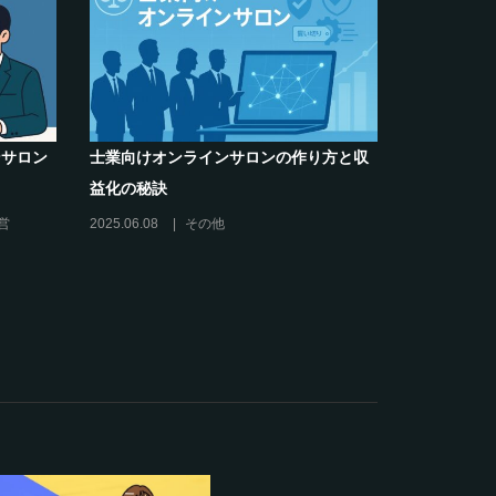
み解決】～
クリエイター系オンラインサロンの話題
スキリング
席巻-”マッシュル”について調べてみた!
2024.06.25
オンラインサロンを活用する
の運営