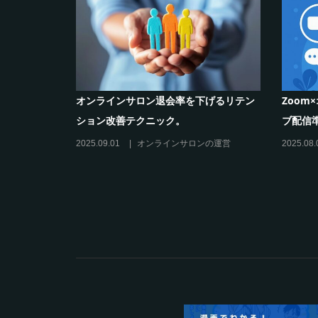
ンの作り方と収
シリーズ連載【運営者のお悩み解決】コ
オン
コがポイント！リスキリングサロン運営
のリ
必須3箇条
だけ
2025.03.27
オンラインサロンの運営
2025.