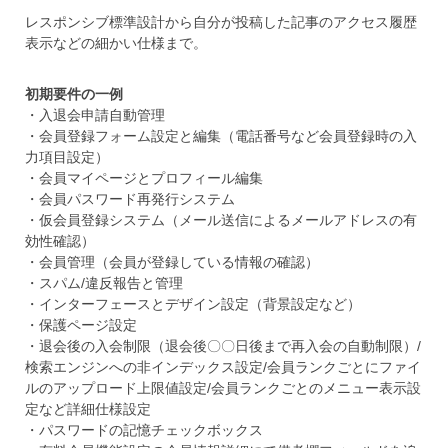
レスポンシブ標準設計から自分が投稿した記事のアクセス履歴
表示などの細かい仕様まで。
初期要件の一例
・入退会申請自動管理
・会員登録フォーム設定と編集（電話番号など会員登録時の入
力項目設定）
・会員マイページとプロフィール編集
・会員パスワード再発行システム
・仮会員登録システム（メール送信によるメールアドレスの有
効性確認）
・会員管理（会員が登録している情報の確認）
・スパム/違反報告と管理
・インターフェースとデザイン設定（背景設定など）
・保護ページ設定
・退会後の入会制限（退会後〇〇日後まで再入会の自動制限）/
検索エンジンへの非インデックス設定/会員ランクごとにファイ
ルのアップロード上限値設定/会員ランクごとのメニュー表示設
定など詳細仕様設定
・パスワードの記憶チェックボックス