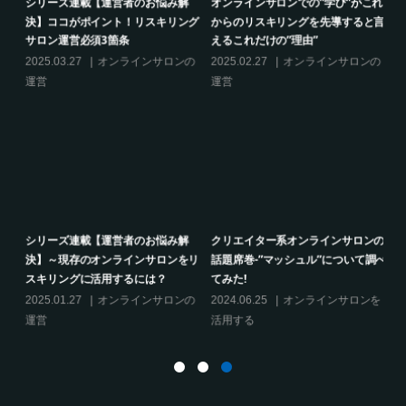
的
シリーズ連載【運営者のお悩み解
オンラインサロンでの”学び”がこれ
決】ココがポイント！リスキリング
からのリスキリングを先導すると言
サロン運営必須3箇条
えるこれだけの”理由”
の
2025.03.27
オンラインサロンの
2025.02.27
オンラインサロンの
運営
運営
り方
シリーズ連載【運営者のお悩み解
クリエイター系オンラインサロンの
決】～現存のオンラインサロンをリ
話題席巻-”マッシュル”について調べ
スキリングに活用するには？
てみた!
2025.01.27
オンラインサロンの
2024.06.25
オンラインサロンを
運営
活用する