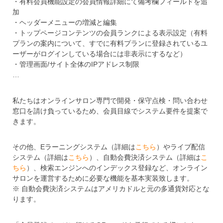
・有料会員機能設定の会員情報詳細にて備考欄フィールドを追
加
・ヘッダーメニューの増減と編集
・トップページコンテンツの会員ランクによる表示設定（有料
プランの案内について、すでに有料プランに登録されているユ
ーザーがログインしている場合には非表示にするなど）
・管理画面/サイト全体のIPアドレス制限
…
私たちはオンラインサロン専門で開発・保守点検・問い合わせ
窓口を請け負っているため、会員目線でシステム要件を提案で
きます。
その他、Eラーニングシステム（詳細は
こちら
）やライブ配信
システム（詳細は
こちら
）、自動会費決済システム（詳細は
こ
ちら
）、検索エンジンへのインデックス登録など、オンライン
サロンを運営するために必要な機能を基本実装致します。
※ 自動会費決済システムはアメリカドルと元の多通貨対応とな
ります。