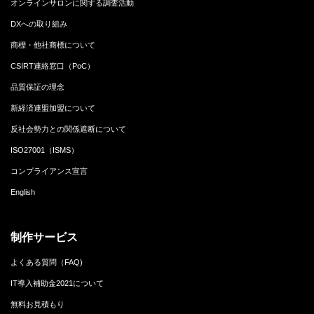
オンラインサロンに関する調査活動
DXへの取り組み
商標・他社商標について
CSIRT連絡窓口（PoC）
品質保証の理念
新経済連盟加盟について
反社会勢力との関係遮断について
ISO27001（ISMS）
コンプライアンス宣言
English
制作サービス
よくある質問（FAQ)
IT導入補助金2021について
無料お見積もり