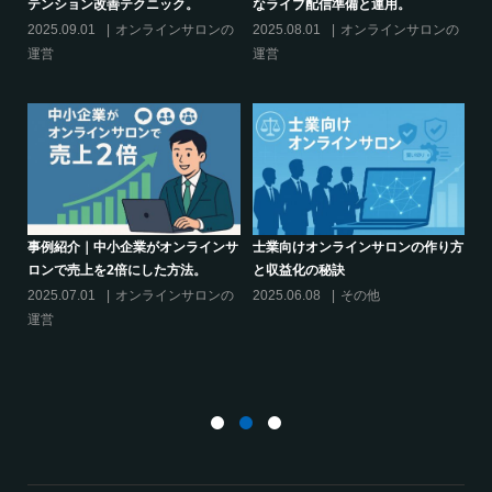
話題席巻-”マッシュル”について調べ
ブーム-今、なぜ”たけのこご飯”が熱
てみた!
いのか
ロンの
2024.06.25
オンラインサロンを
2024.06.21
オンラインサロンを
活用する
活用する
作り方
シリーズ連載【運営者のお悩み解
オンラインサロンでの”学び”がこれ
決】ココがポイント！リスキリング
からのリスキリングを先導すると言
サロン運営必須3箇条
えるこれだけの”理由”
2025.03.27
オンラインサロンの
2025.02.27
オンラインサロンの
運営
運営