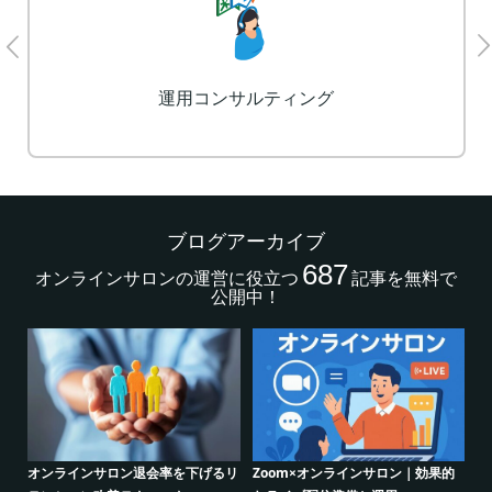
LP制作
ブログアーカイブ
687
オンラインサロンの運営に役立つ
記事を無料で
公開中！
効果的
クリエイター系オンラインサロンの
グルメ系オンラインサロンで密かな