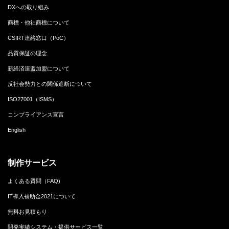
DXへの取り組み
商標・他社商標について
CSIRT連絡窓口（PoC）
品質保証の理念
新経済連盟加盟について
反社会勢力との関係遮断について
ISO27001（ISMS）
コンプライアンス宣言
English
制作サービス
よくある質問（FAQ)
IT導入補助金2021について
無料お見積もり
開発実績システム・提供サービス一覧