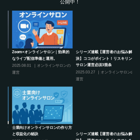
公開中！
的
シリーズ連載【運営者のお悩み解
オンラインサロンでの”学び”がこれ
決】ココがポイント！リスキリング
からのリスキリングを先導すると言
サロン運営必須3箇条
えるこれだけの”理由”
の
2025.03.27
オンラインサロンの
2025.02.27
オンラインサロンの
運営
運営
り方
シリーズ連載【運営者のお悩み解
クリエイター系オンラインサロンの