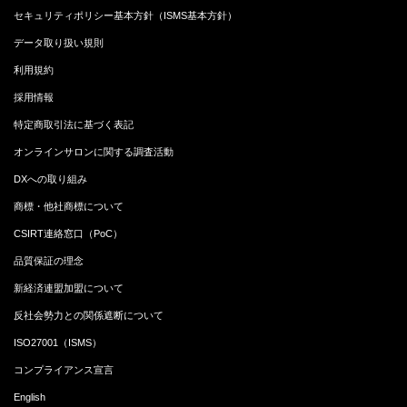
セキュリティポリシー基本方針（ISMS基本方針）
データ取り扱い規則
利用規約
採用情報
特定商取引法に基づく表記
オンラインサロンに関する調査活動
DXへの取り組み
商標・他社商標について
CSIRT連絡窓口（PoC）
品質保証の理念
新経済連盟加盟について
反社会勢力との関係遮断について
ISO27001（ISMS）
コンプライアンス宣言
English