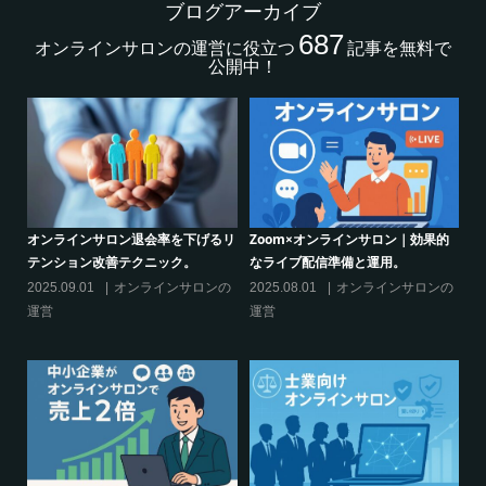
ブログアーカイブ
687
オンラインサロンの運営に役立つ
記事を無料で
公開中！
的
シリーズ連載【運営者のお悩み解
オンラインサロンでの”学び”がこれ
決】ココがポイント！リスキリング
からのリスキリングを先導すると言
サロン運営必須3箇条
えるこれだけの”理由”
の
2025.03.27
オンラインサロンの
2025.02.27
オンラインサロンの
運営
運営