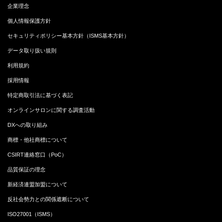
企業理念
個人情報保護方針
セキュリティポリシー基本方針（ISMS基本方針）
データ取り扱い規則
利用規約
採用情報
特定商取引法に基づく表記
オンラインサロンに関する調査活動
DXへの取り組み
商標・他社商標について
CSIRT連絡窓口（PoC）
品質保証の理念
新経済連盟加盟について
反社会勢力との関係遮断について
ISO27001（ISMS）