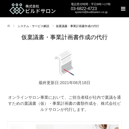
電話受付時間：平日9時〜17時
03-6822-4723
system@buildsalon.co.jp
システム・サービス解説
仮稟議書・事業計画書作成の代行
仮稟議書・事業計画書作成の代行
最終更新日:2021年08月18日
オンラインサロン事業において、ご担当者様が社内で稟議を通
すための稟議書（仮）・事業計画書の書類作成を、株式会社ビ
ルドサロンが代行します。