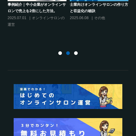
り方
シリーズ連載【運営者のお悩み解
クリエイター系オンラインサロンの
決】～現存のオンラインサロンをリ
話題席巻-”マッシュル”について調べ
スキリングに活用するには？
てみた!
2025.01.27
オンラインサロンの
2024.06.25
オンラインサロンを
運営
活用する