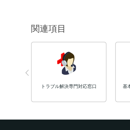
関連項目
開発
予約・決済受付システム