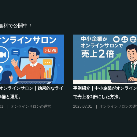
無料で公開中！
インサロンでの”学び”がこれから
シリーズ連載【運営者のお悩み
キリングを先導すると言えるこれ
現存のオンラインサロンをリス
理由”
に活用するには？
27
オンラインサロンの運営
2025.01.27
オンラインサロンの運