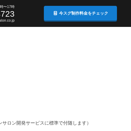
時〜17時
4723
今スグ制作料金をチェック
lon.co.jp
ンサロン開発サービスに標準で付随します）