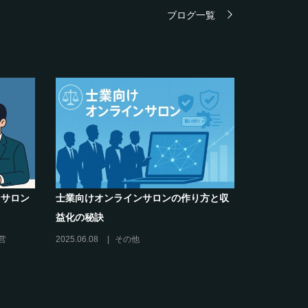
ブログ一覧
解決】～
クリエイター系オンラインサロンの話題
キリング
席巻-”マッシュル”について調べてみた!
2024.06.25
オンラインサロンを活用する
営