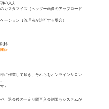
事項の入力
ジのカスタマイズ（ヘッダー画像のアップロード
ニケーション（管理者が許可する場合）
行
報削除
の開設
員様に作業して頂き、それらをオンラインサロン
理。
です）
限や、退会後の一定期間再入会制限もシステムが