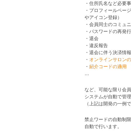
・住所氏名など必要
・プロフィールペー
やアイコン登録）
・会員同士のコミュ
・パスワードの再発
・退会
・違反報告
・退会に伴う決済情
・
オンラインサロン
・
紹介コードの適用
…
など、可能な限り会
システムが自動で管
（上記は開発の一例
禁止ワードの自動制
自動で行います。