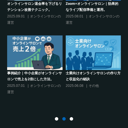
ンラインサロン退会率を下げるリ
Zoom×オンラインサロン｜効果的
クリエイタ
ンション改善テクニック。
なライブ配信準備と運用。
話題席巻-
てみた!
5.09.01
オンラインサロンの
2025.08.01
オンラインサロンの
2024.06.2
営
運営
活用する
例紹介｜中小企業がオンラインサ
士業向けオンラインサロンの作り方
ンで売上を2倍にした方法。
と収益化の秘訣
シリーズ連
決】ココが
5.07.01
オンラインサロンの
2025.06.08
その他
サロン運営
営
2025.03.2
運営