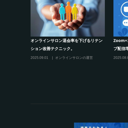
ラインサロンの作り方と収
シリーズ連載【運営者のお悩み解決】コ
コがポイント！リスキリングサロン運営
必須3箇条
その他
2025.03.27
オンラインサロンの運営