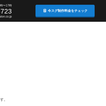
時〜17時
4723
今スグ制作料金をチェック
lon.co.jp
す。