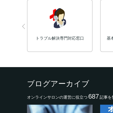
ーム開発
予約・決済受付システム
ブログアーカイブ
687
オンラインサロンの運営に役立つ
記事を