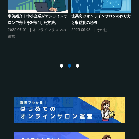
り方
シリーズ連載【運営者のお悩み解
クリエイター系オンラインサロンの
決】～現存のオンラインサロンをリ
話題席巻-”マッシュル”について調べ
スキリングに活用するには？
てみた!
2025.01.27
オンラインサロンの
2024.06.25
オンラインサロンを
運営
活用する