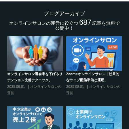
ブログアーカイブ
687
オンラインサロンの運営に役立つ
記事を無料で
公開中！
的
シリーズ連載【運営者のお悩み解
オンラインサロンでの”学び”がこれ
決】ココがポイント！リスキリング
からのリスキリングを先導すると言
サロン運営必須3箇条
えるこれだけの”理由”
の
2025.03.27
オンラインサロンの
2025.02.27
オンラインサロンの
運営
運営