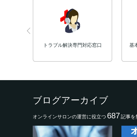
ーム開発
予約・決済受付システム
ブログアーカイブ
687
オンラインサロンの運営に役立つ
記事を