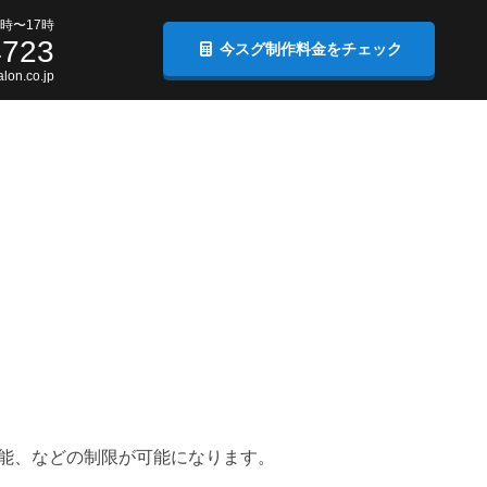
時〜17時
4723
今スグ制作料金をチェック
lon.co.jp
能、などの制限が可能になります。