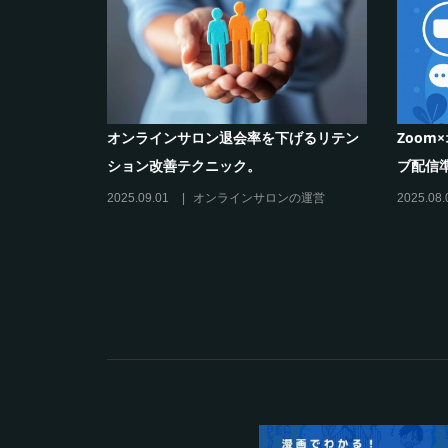
ラインサロンの作り方と収
シリーズ連載【運営者のお悩み解決】コ
コがポイント！リスキリングサロン運営
必須3箇条
その他
2025.03.27
オンラインサロンの運営