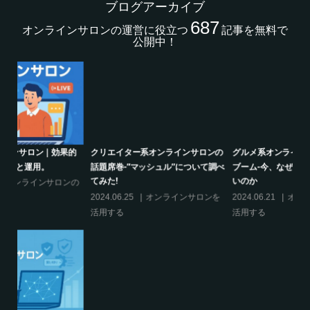
ブログアーカイブ
687
オンラインサロンの運営に役立つ
記事を無料で
公開中！
的
クリエイター系オンラインサロンの
グルメ系オンラインサロンで密かな
話題席巻-”マッシュル”について調べ
ブーム-今、なぜ”たけのこご飯”が熱
てみた!
いのか
の
2024.06.25
オンラインサロンを
2024.06.21
オンラインサロンを
活用する
活用する