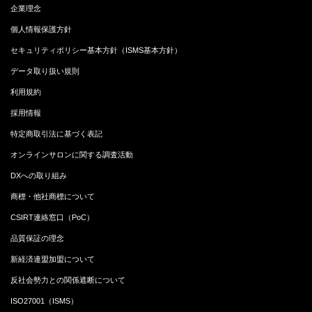
企業理念
個人情報保護方針
セキュリティポリシー基本方針（ISMS基本方針）
データ取り扱い規則
利用規約
採用情報
特定商取引法に基づく表記
オンラインサロンに関する調査活動
DXへの取り組み
商標・他社商標について
CSIRT連絡窓口（PoC）
品質保証の理念
新経済連盟加盟について
反社会勢力との関係遮断について
ISO27001（ISMS）