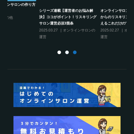
り方
シリーズ連載【運営者のお悩み解
オンラインサロンでの”学び”がこれ
決】ココがポイント！リスキリング
からのリスキリングを先導すると言
サロン運営必須3箇条
えるこれだけの”理由”
2025.03.27
オンラインサロンの
2025.02.27
オンラインサロンの
運営
運営