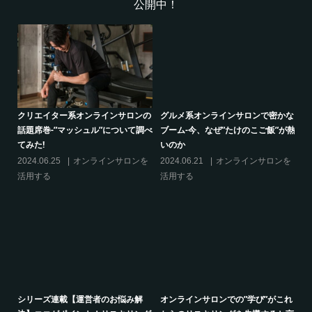
公開中！
的
クリエイター系オンラインサロンの
グルメ系オンラインサロンで密かな
話題席巻-”マッシュル”について調べ
ブーム-今、なぜ”たけのこご飯”が熱
てみた!
いのか
の
2024.06.25
オンラインサロンを
2024.06.21
オンラインサロンを
活用する
活用する
り方
シリーズ連載【運営者のお悩み解
オンラインサロンでの”学び”がこれ