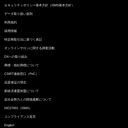
セキュリティポリシー基本方針（ISMS基本方針）
データ取り扱い規則
利用規約
採用情報
特定商取引法に基づく表記
オンラインサロンに関する調査活動
DXへの取り組み
商標・他社商標について
CSIRT連絡窓口（PoC）
品質保証の理念
新経済連盟加盟について
反社会勢力との関係遮断について
ISO27001（ISMS）
コンプライアンス宣言
English