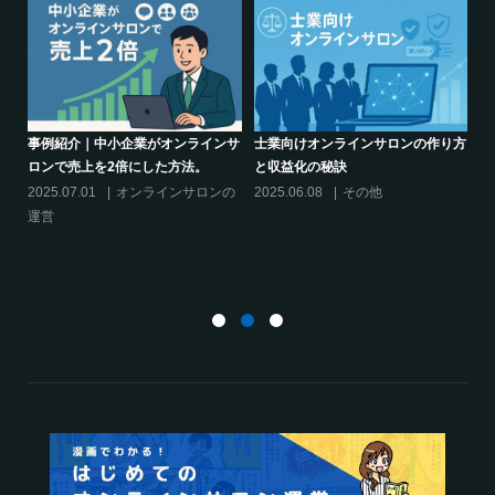
り方
シリーズ連載【運営者のお悩み解
オンラインサロンでの”学び”がこれ
決】ココがポイント！リスキリング
からのリスキリングを先導すると言
サロン運営必須3箇条
えるこれだけの”理由”
2025.03.27
オンラインサロンの
2025.02.27
オンラインサロンの
運営
運営