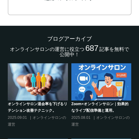
ブログアーカイブ
687
オンラインサロンの運営に役立つ
記事を無料で
公開中！
的
クリエイター系オンラインサロンの
グルメ系オンラインサロンで密かな
話題席巻-”マッシュル”について調べ
ブーム-今、なぜ”たけのこご飯”が熱
てみた!
いのか
の
2024.06.25
オンラインサロンを
2024.06.21
オンラインサロンを
活用する
活用する