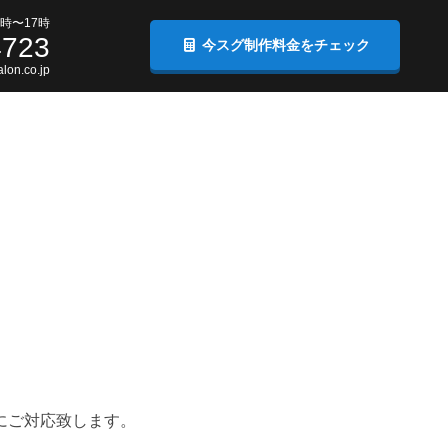
時〜17時
4723
今スグ制作料金をチェック
lon.co.jp
にご対応致します。