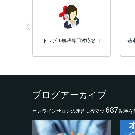
開発
予約・決済受付システム
ブログアーカイブ
687
オンラインサロンの運営に役立つ
記事を