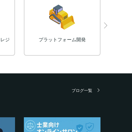
MS）
ライブ動画配信機能(BUILD
ソ
LIVE)
ブログ一覧