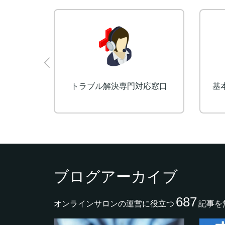
ート
トラブル解決専門対応窓口
基
ブログアーカイブ
687
オンラインサロンの運営に役立つ
記事を