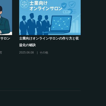
ンサロン
士業向けオンラインサロンの作り方と収
シリーズ連
益化の秘訣
コがポイン
必須3箇条
営
2025.06.08
その他
2025.03.27