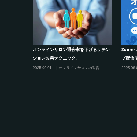
化ツール活
オンラインサロン退会率を下げるリテン
Zoo
ション改善テクニック。
ブ配信
の運営
2025.09.01
オンラインサロンの運営
2025.08.