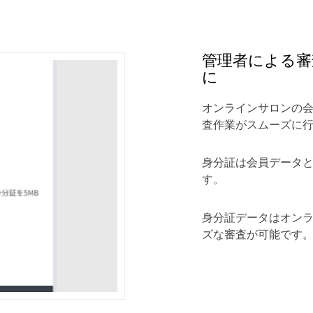
管理者による審
に
オンラインサロンの
査作業がスムーズに
身分証は会員データ
す。
身分証データはオン
ズな審査が可能です