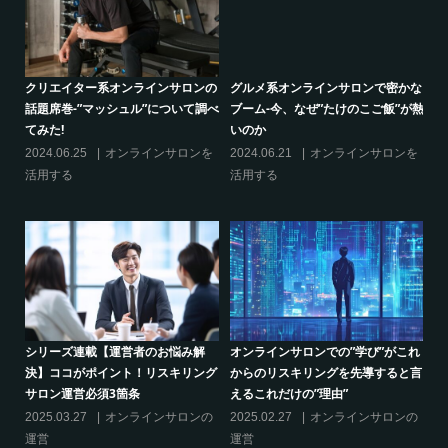
的
クリエイター系オンラインサロンの
グルメ系オンラインサロンで密かな
話題席巻-”マッシュル”について調べ
ブーム-今、なぜ”たけのこご飯”が熱
てみた!
いのか
の
2024.06.25
オンラインサロンを
2024.06.21
オンラインサロンを
活用する
活用する
り方
シリーズ連載【運営者のお悩み解
オンラインサロンでの”学び”がこれ
決】ココがポイント！リスキリング
からのリスキリングを先導すると言
サロン運営必須3箇条
えるこれだけの”理由”
2025.03.27
オンラインサロンの
2025.02.27
オンラインサロンの
運営
運営