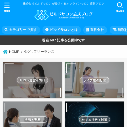
株式会社ビルドサロンが提供するオンラインサロン運営ブログ
MENU
SEARCH
カテゴリーで探す
ビルドサロンとは
運営会社
無料
現在
687
記事を公開中です
タグ : フリーランス
HOME
サロン運営者向け
ライブ動画配信
法務・実務
セキュリティ対策