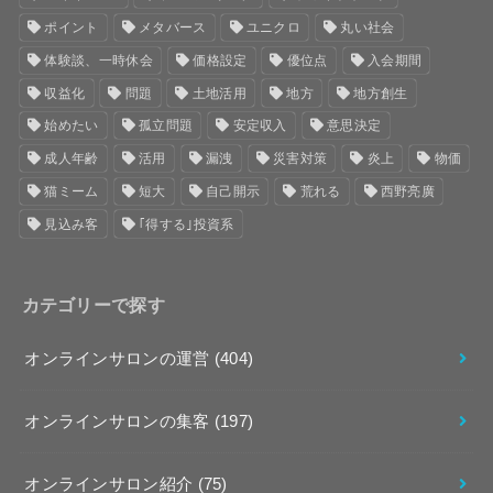
ポイント
メタバース
ユニクロ
丸い社会
体験談、一時休会
価格設定
優位点
入会期間
収益化
問題
土地活用
地方
地方創生
始めたい
孤立問題
安定収入
意思決定
成人年齢
活用
漏洩
災害対策
炎上
物価
猫ミーム
短大
自己開示
荒れる
西野亮廣
見込み客
｢得する｣投資系
カテゴリーで探す
オンラインサロンの運営
(404)
オンラインサロンの集客
(197)
オンラインサロン紹介
(75)