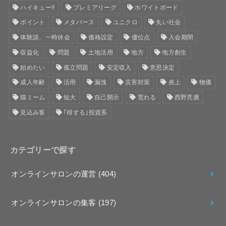
ハイキュー!!
プレミアリーグ
ホワイトボード
ポイント
メタバース
ユニクロ
丸い社会
体験談、一時休会
価格設定
優位点
入会期間
収益化
問題
土地活用
地方
地方創生
始めたい
孤立問題
安定収入
意思決定
成人年齢
活用
漏洩
災害対策
炎上
物価
猫ミーム
短大
自己開示
荒れる
西野亮廣
見込み客
｢得する｣投資系
カテゴリーで探す
オンラインサロンの運営
(404)
オンラインサロンの集客
(197)