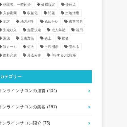
体験談、一時休会
価格設定
優位点
入会期間
収益化
問題
土地活用
地方
地方創生
始めたい
孤立問題
安定収入
意思決定
成人年齢
活用
漏洩
災害対策
炎上
物価
猫ミーム
短大
自己開示
荒れる
西野亮廣
見込み客
｢得する｣投資系
カテゴリー
オンラインサロンの運営
(404)
オンラインサロンの集客
(197)
オンラインサロン紹介
(75)