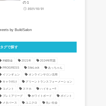
の１
2021/10/01
weets by BuildSalon
タグで探す
#補助金
2021年
2024年問題
PROGRESS
SiteLock
あっちゃん
イソンギュン
オンラインサロン活用
キャラ付け
グリーントランスフォーメーション
コメント
スマホ
ハイキュー!!
プレミアリーグ
ホワイトボード
ポイント
メタバース
ユニクロ
丸い社会