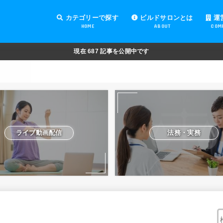
カテゴリーで探す
ビルドサロンとは
運
HOME
ABOUT
COM
オンラインサロンの運営
オンラインサロンの集客
オンラインサロンの紹介
オンラインサロンの活用
法務・実務
ライブ動画配信
動画制作・編集
セキュリティ対策
Facebook運営
会費設定
オンラインサロンの開設準備
道具・機材紹介と解説
NFT
現在
687
記事を公開中です
ライブ動画配信
法務・実務