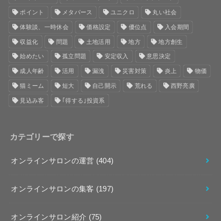
ポイント
メタバース
ユニクロ
丸い社会
体験談、一時休会
価格設定
優位点
入会期間
収益化
問題
土地活用
地方
地方創生
始めたい
孤立問題
安定収入
意思決定
成人年齢
活用
漏洩
災害対策
炎上
物価
猫ミーム
短大
自己開示
荒れる
西野亮廣
見込み客
｢得する｣投資系
カテゴリーで探す
オンラインサロンの運営
(404)
オンラインサロンの集客
(197)
オンラインサロン紹介
(75)