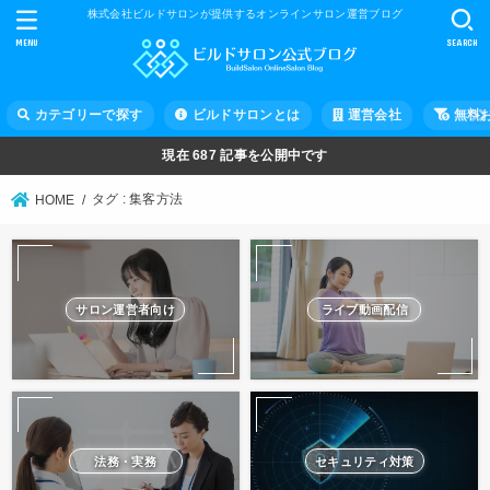
株式会社ビルドサロンが提供するオンラインサロン運営ブログ
MENU
SEARCH
カテゴリーで探す
ビルドサロンとは
運営会社
無料
現在
687
記事を公開中です
タグ : 集客方法
HOME
サロン運営者向け
ライブ動画配信
法務・実務
セキュリティ対策