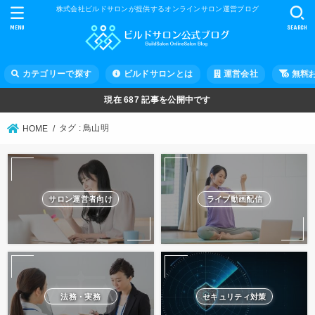
株式会社ビルドサロンが提供するオンラインサロン運営ブログ
MENU
SEARCH
カテゴリーで探す
ビルドサロンとは
運営会社
無料
現在
687
記事を公開中です
タグ : 鳥山明
HOME
サロン運営者向け
ライブ動画配信
法務・実務
セキュリティ対策