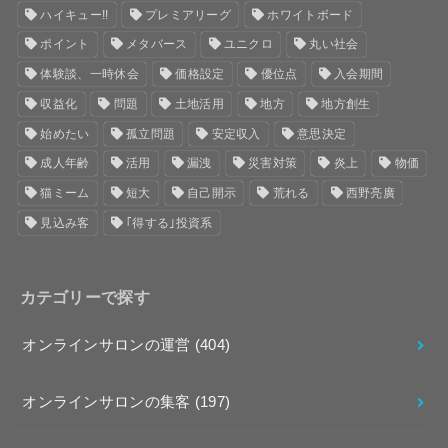
ハイキュー!!
プレミアリーグ
ホワイトボード
ポイント
メタバース
ユニクロ
丸い社会
体験談、一時休会
価格設定
優位点
入会期間
収益化
問題
土地活用
地方
地方創生
始めたい
孤立問題
安定収入
意思決定
成人年齢
活用
漏洩
災害対策
炎上
物価
猫ミーム
短大
自己開示
荒れる
西野亮廣
見込み客
｢得する｣投資系
カテゴリーで探す
オンラインサロンの運営
(404)
オンラインサロンの集客
(197)