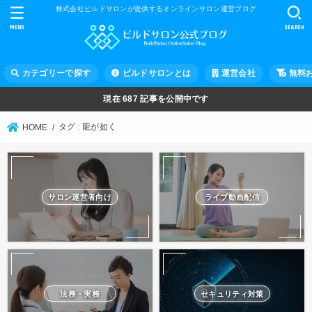
株式会社ビルドサロンが提供するオンラインサロン運営ブログ
MENU
SEARCH
カテゴリーで探す
ビルドサロンとは
運営会社
無料
現在
687
記事を公開中です
タグ : 龍が如く
HOME
サロン運営者向け
ライブ動画配信
法務・実務
セキュリティ対策