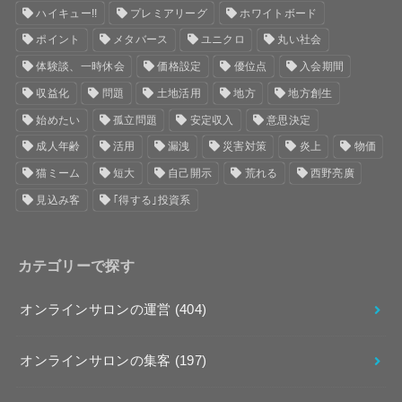
ハイキュー!!
プレミアリーグ
ホワイトボード
ポイント
メタバース
ユニクロ
丸い社会
体験談、一時休会
価格設定
優位点
入会期間
収益化
問題
土地活用
地方
地方創生
始めたい
孤立問題
安定収入
意思決定
成人年齢
活用
漏洩
災害対策
炎上
物価
猫ミーム
短大
自己開示
荒れる
西野亮廣
見込み客
｢得する｣投資系
カテゴリーで探す
オンラインサロンの運営
(404)
オンラインサロンの集客
(197)