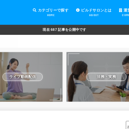
カテゴリーで探す
ビルドサロンとは
運
HOME
ABOUT
COM
オンラインサロンの運営
オンラインサロンの集客
オンラインサロンの紹介
オンラインサロンの活用
法務・実務
ライブ動画配信
動画制作・編集
セキュリティ対策
Facebook運営
会費設定
オンラインサロンの開設準備
道具・機材紹介と解説
NFT
現在
687
記事を公開中です
ライブ動画配信
法務・実務