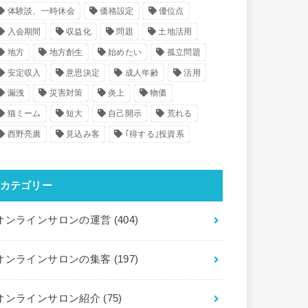
体験談、一時休会
価格設定
優位点
入会期間
収益化
問題
土地活用
地方
地方創生
始めたい
孤立問題
安定収入
意思決定
成人年齢
活用
漏洩
災害対策
炎上
物価
猫ミーム
短大
自己開示
荒れる
西野亮廣
見込み客
｢得する｣投資系
カテゴリー
オンラインサロンの運営
(404)
オンラインサロンの集客
(197)
オンラインサロン紹介
(75)