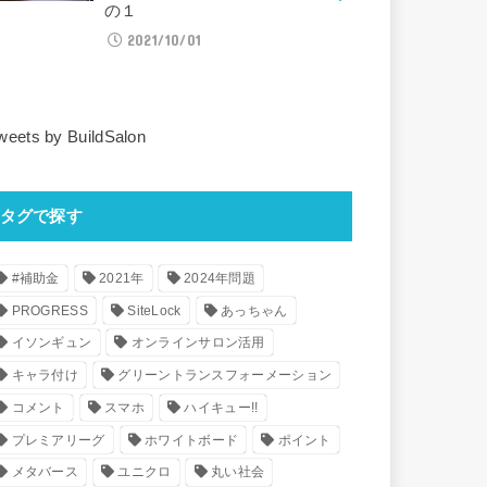
の１
2021/10/01
weets by BuildSalon
タグで探す
#補助金
2021年
2024年問題
PROGRESS
SiteLock
あっちゃん
イソンギュン
オンラインサロン活用
キャラ付け
グリーントランスフォーメーション
コメント
スマホ
ハイキュー!!
プレミアリーグ
ホワイトボード
ポイント
メタバース
ユニクロ
丸い社会